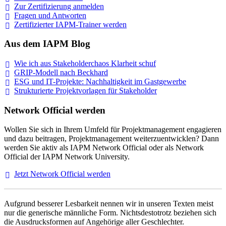
Zur Zertifizierung
anmelden
Fragen und
Antworten
Zertifizierter IAPM-Trainer
werden
Aus dem IAPM Blog
Wie ich aus Stakeholderchaos Klarheit
schuf
GRIP-Modell nach
Beckhard
ESG und IT-Projekte: Nachhaltigkeit im
Gastgewerbe
Strukturierte Projektvorlagen für Stakeholder
Network Official werden
Wollen Sie sich in Ihrem Umfeld für Projektmanagement engagieren
und dazu beitragen, Projektmanagement weiterzuentwicklen? Dann
werden Sie aktiv als IAPM Network Official oder als Network
Official der IAPM Network University.
Jetzt Network Official
werden
Aufgrund besserer Lesbarkeit nennen wir in unseren Texten meist
nur die generische männliche Form. Nichtsdestotrotz beziehen sich
die Ausdrucksformen auf Angehörige aller Geschlechter.