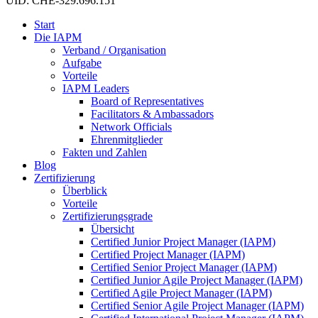
UID: CHE-329.696.151
Start
Die IAPM
Verband / Organisation
Aufgabe
Vorteile
IAPM Leaders
Board of Representatives
Facilitators & Ambassadors
Network Officials
Ehrenmitglieder
Fakten und Zahlen
Blog
Zertifizierung
Überblick
Vorteile
Zertifizierungsgrade
Übersicht
Certified Junior Project Manager (IAPM)
Certified Project Manager (IAPM)
Certified Senior Project Manager (IAPM)
Certified Junior Agile Project Manager (IAPM)
Certified Agile Project Manager (IAPM)
Certified Senior Agile Project Manager (IAPM)