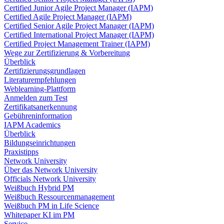
Certified Junior Agile Project Manager (IAPM)
Certified Agile Project Manager (IAPM)
Certified Senior Agile Project Manager (IAPM)
Certified International Project Manager (IAPM)
Certified Project Management Trainer (IAPM)
Wege zur Zertifizierung & Vorbereitung
Überblick
Zertifizierungsgrundlagen
Literaturempfehlungen
Weblearning-Plattform
Anmelden zum Test
Zertifikatsanerkennung
Gebühreninformation
IAPM Academics
Überblick
Bildungseinrichtungen
Praxistipps
Network University
Über das Network University
Officials Network University
Weißbuch Hybrid PM
Weißbuch Ressourcenmanagement
Weißbuch PM in Life Science
Whitepaper KI im PM
Service