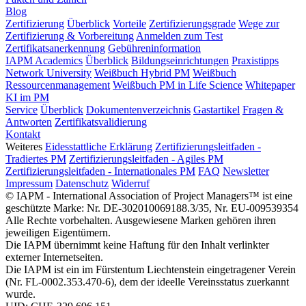
Blog
Zertifizierung
Überblick
Vorteile
Zertifizierungsgrade
Wege zur
Zertifizierung & Vorbereitung
Anmelden zum Test
Zertifikatsanerkennung
Gebühreninformation
IAPM Academics
Überblick
Bildungseinrichtungen
Praxistipps
Network University
Weißbuch Hybrid PM
Weißbuch
Ressourcenmanagement
Weißbuch PM in Life Science
Whitepaper
KI im PM
Service
Überblick
Dokumentenverzeichnis
Gastartikel
Fragen &
Antworten
Zertifikatsvalidierung
Kontakt
Weiteres
Eidesstattliche Erklärung
Zertifizierungsleitfaden -
Tradiertes PM
Zertifizierungsleitfaden - Agiles PM
Zertifizierungsleitfaden - Internationales PM
FAQ
Newsletter
Impressum
Datenschutz
Widerruf
© IAPM - International Association of Project Managers™ ist eine
geschützte Marke: Nr. DE-302010069188.3/35, Nr. EU-009539354
Alle Rechte vorbehalten. Ausgewiesene Marken gehören ihren
jeweiligen Eigentümern.
Die IAPM übernimmt keine Haftung für den Inhalt verlinkter
externer Internetseiten.
Die IAPM ist ein im Fürstentum Liechtenstein eingetragener Verein
(Nr. FL-0002.353.470-6), dem der ideelle Vereinsstatus zuerkannt
wurde.