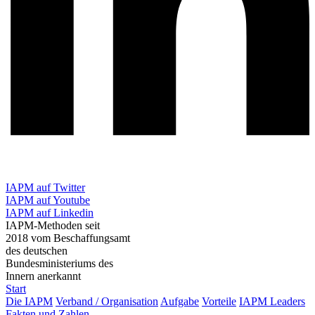
IAPM auf Twitter
IAPM auf Youtube
IAPM auf Linkedin
IAPM-Methoden seit
2018 vom Beschaffungsamt
des deutschen
Bundesministeriums des
Innern anerkannt
Start
Die IAPM
Verband / Organisation
Aufgabe
Vorteile
IAPM Leaders
Fakten und Zahlen