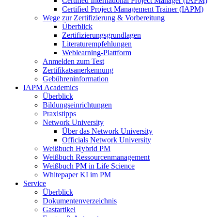
Certified International Project Manager (IAPM)
Certified Project Management Trainer (IAPM)
Wege zur Zertifizierung & Vorbereitung
Überblick
Zertifizierungsgrundlagen
Literaturempfehlungen
Weblearning-Plattform
Anmelden zum Test
Zertifikatsanerkennung
Gebühreninformation
IAPM Academics
Überblick
Bildungseinrichtungen
Praxistipps
Network University
Über das Network University
Officials Network University
Weißbuch Hybrid PM
Weißbuch Ressourcenmanagement
Weißbuch PM in Life Science
Whitepaper KI im PM
Service
Überblick
Dokumentenverzeichnis
Gastartikel