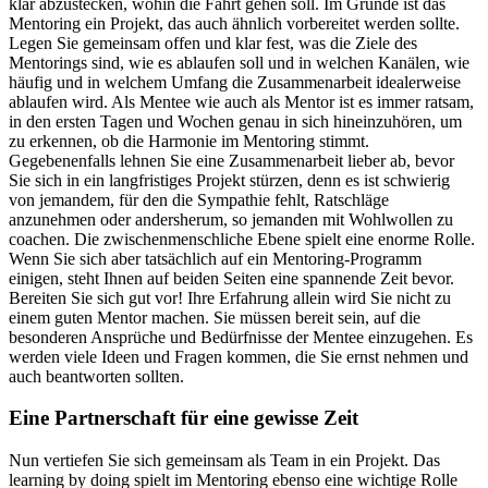
klar abzustecken, wohin die Fahrt gehen soll. Im Grunde ist das
Mentoring ein Projekt, das auch ähnlich vorbereitet werden sollte.
Legen Sie gemeinsam offen und klar fest, was die Ziele des
Mentorings sind, wie es ablaufen soll und in welchen Kanälen, wie
häufig und in welchem Umfang die Zusammenarbeit idealerweise
ablaufen wird. Als Mentee wie auch als Mentor ist es immer ratsam,
in den ersten Tagen und Wochen genau in sich hineinzuhören, um
zu erkennen, ob die Harmonie im Mentoring stimmt.
Gegebenenfalls lehnen Sie eine Zusammenarbeit lieber ab, bevor
Sie sich in ein langfristiges Projekt stürzen, denn es ist schwierig
von jemandem, für den die Sympathie fehlt, Ratschläge
anzunehmen oder andersherum, so jemanden mit Wohlwollen zu
coachen. Die zwischenmenschliche Ebene spielt eine enorme Rolle.
Wenn Sie sich aber tatsächlich auf ein Mentoring-Programm
einigen, steht Ihnen auf beiden Seiten eine spannende Zeit bevor.
Bereiten Sie sich gut vor! Ihre Erfahrung allein wird Sie nicht zu
einem guten Mentor machen. Sie müssen bereit sein, auf die
besonderen Ansprüche und Bedürfnisse der Mentee einzugehen. Es
werden viele Ideen und Fragen kommen, die Sie ernst nehmen und
auch beantworten sollten.
Eine Partnerschaft für eine gewisse Zeit
Nun vertiefen Sie sich gemeinsam als Team in ein Projekt. Das
learning by doing spielt im Mentoring ebenso eine wichtige Rolle