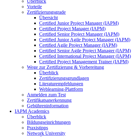
Überblick
Vorteile
Zertifizierungsgrade
Übersicht
Certified Junior Project Manager (IAPM)
Certified Project Manager (IAPM)
Certified Senior Project Manager (IAPM)
Certified Junior Agile Project Manager (IAPM)
Certified Agile Project Manager (IAPM)
Certified Senior Agile Project Manager (IAPM)
Certified International Project Manager (IAPM)
Certified Project Management Trainer (IAPM)
Wege zur Zertifizierung & Vorbereitung
Überblick
Zertifizierungsgrundlagen
Literaturempfehlungen
Weblearning-Plattform
Anmelden zum Test
Zertifikatsanerkennung
Gebühreninformation
IAPM Academics
Überblick
Bildungseinrichtungen
Praxistipps
Network University