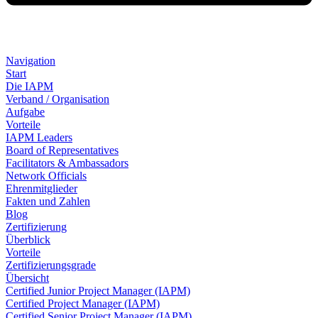
Navigation
Start
Die IAPM
Verband / Organisation
Aufgabe
Vorteile
IAPM Leaders
Board of Representatives
Facilitators & Ambassadors
Network Officials
Ehrenmitglieder
Fakten und Zahlen
Blog
Zertifizierung
Überblick
Vorteile
Zertifizierungsgrade
Übersicht
Certified Junior Project Manager (IAPM)
Certified Project Manager (IAPM)
Certified Senior Project Manager (IAPM)