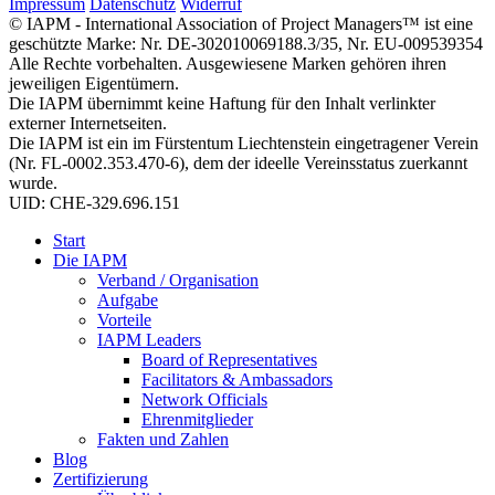
Impressum
Datenschutz
Widerruf
© IAPM - International Association of Project Managers™ ist eine
geschützte Marke: Nr. DE-302010069188.3/35, Nr. EU-009539354
Alle Rechte vorbehalten. Ausgewiesene Marken gehören ihren
jeweiligen Eigentümern.
Die IAPM übernimmt keine Haftung für den Inhalt verlinkter
externer Internetseiten.
Die IAPM ist ein im Fürstentum Liechtenstein eingetragener Verein
(Nr. FL-0002.353.470-6), dem der ideelle Vereinsstatus zuerkannt
wurde.
UID: CHE-329.696.151
Start
Die IAPM
Verband / Organisation
Aufgabe
Vorteile
IAPM Leaders
Board of Representatives
Facilitators & Ambassadors
Network Officials
Ehrenmitglieder
Fakten und Zahlen
Blog
Zertifizierung