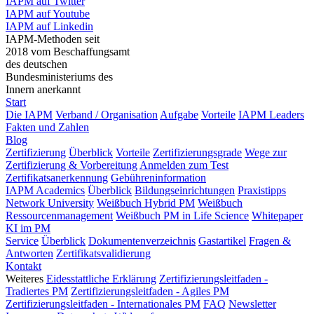
IAPM auf Twitter
IAPM auf Youtube
IAPM auf Linkedin
IAPM-Methoden seit
2018 vom Beschaffungsamt
des deutschen
Bundesministeriums des
Innern anerkannt
Start
Die IAPM
Verband / Organisation
Aufgabe
Vorteile
IAPM Leaders
Fakten und Zahlen
Blog
Zertifizierung
Überblick
Vorteile
Zertifizierungsgrade
Wege zur
Zertifizierung & Vorbereitung
Anmelden zum Test
Zertifikatsanerkennung
Gebühreninformation
IAPM Academics
Überblick
Bildungseinrichtungen
Praxistipps
Network University
Weißbuch Hybrid PM
Weißbuch
Ressourcenmanagement
Weißbuch PM in Life Science
Whitepaper
KI im PM
Service
Überblick
Dokumentenverzeichnis
Gastartikel
Fragen &
Antworten
Zertifikatsvalidierung
Kontakt
Weiteres
Eidesstattliche Erklärung
Zertifizierungsleitfaden -
Tradiertes PM
Zertifizierungsleitfaden - Agiles PM
Zertifizierungsleitfaden - Internationales PM
FAQ
Newsletter