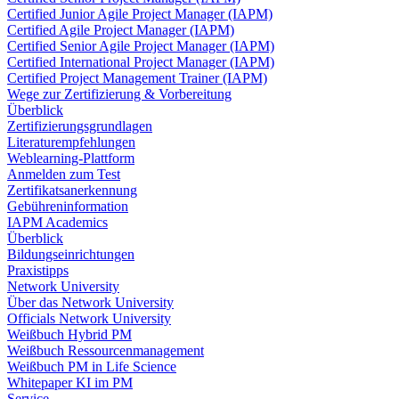
Certified Junior Agile Project Manager (IAPM)
Certified Agile Project Manager (IAPM)
Certified Senior Agile Project Manager (IAPM)
Certified International Project Manager (IAPM)
Certified Project Management Trainer (IAPM)
Wege zur Zertifizierung & Vorbereitung
Überblick
Zertifizierungsgrundlagen
Literaturempfehlungen
Weblearning-Plattform
Anmelden zum Test
Zertifikatsanerkennung
Gebühreninformation
IAPM Academics
Überblick
Bildungseinrichtungen
Praxistipps
Network University
Über das Network University
Officials Network University
Weißbuch Hybrid PM
Weißbuch Ressourcenmanagement
Weißbuch PM in Life Science
Whitepaper KI im PM
Service