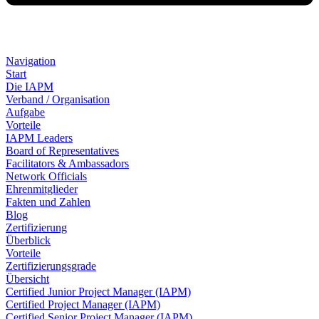
Navigation
Start
Die IAPM
Verband / Organisation
Aufgabe
Vorteile
IAPM Leaders
Board of Representatives
Facilitators & Ambassadors
Network Officials
Ehrenmitglieder
Fakten und Zahlen
Blog
Zertifizierung
Überblick
Vorteile
Zertifizierungsgrade
Übersicht
Certified Junior Project Manager (IAPM)
Certified Project Manager (IAPM)
Certified Senior Project Manager (IAPM)