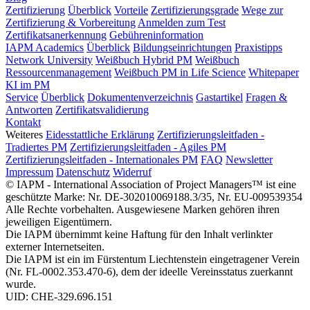
Zertifizierung
Überblick
Vorteile
Zertifizierungsgrade
Wege zur
Zertifizierung & Vorbereitung
Anmelden zum Test
Zertifikatsanerkennung
Gebühreninformation
IAPM Academics
Überblick
Bildungseinrichtungen
Praxistipps
Network University
Weißbuch Hybrid PM
Weißbuch
Ressourcenmanagement
Weißbuch PM in Life Science
Whitepaper
KI im PM
Service
Überblick
Dokumentenverzeichnis
Gastartikel
Fragen &
Antworten
Zertifikatsvalidierung
Kontakt
Weiteres
Eidesstattliche Erklärung
Zertifizierungsleitfaden -
Tradiertes PM
Zertifizierungsleitfaden - Agiles PM
Zertifizierungsleitfaden - Internationales PM
FAQ
Newsletter
Impressum
Datenschutz
Widerruf
© IAPM - International Association of Project Managers™ ist eine
geschützte Marke: Nr. DE-302010069188.3/35, Nr. EU-009539354
Alle Rechte vorbehalten. Ausgewiesene Marken gehören ihren
jeweiligen Eigentümern.
Die IAPM übernimmt keine Haftung für den Inhalt verlinkter
externer Internetseiten.
Die IAPM ist ein im Fürstentum Liechtenstein eingetragener Verein
(Nr. FL-0002.353.470-6), dem der ideelle Vereinsstatus zuerkannt
wurde.
UID: CHE-329.696.151