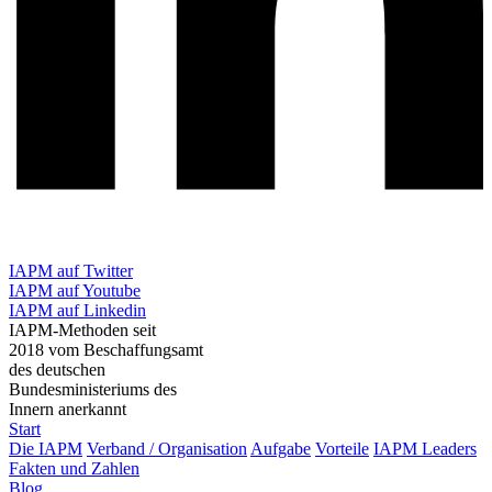
IAPM auf Twitter
IAPM auf Youtube
IAPM auf Linkedin
IAPM-Methoden seit
2018 vom Beschaffungsamt
des deutschen
Bundesministeriums des
Innern anerkannt
Start
Die IAPM
Verband / Organisation
Aufgabe
Vorteile
IAPM Leaders
Fakten und Zahlen
Blog