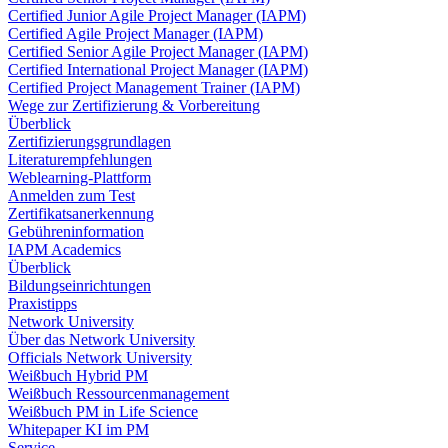
Certified Junior Agile Project Manager (IAPM)
Certified Agile Project Manager (IAPM)
Certified Senior Agile Project Manager (IAPM)
Certified International Project Manager (IAPM)
Certified Project Management Trainer (IAPM)
Wege zur Zertifizierung & Vorbereitung
Überblick
Zertifizierungsgrundlagen
Literaturempfehlungen
Weblearning-Plattform
Anmelden zum Test
Zertifikatsanerkennung
Gebühreninformation
IAPM Academics
Überblick
Bildungseinrichtungen
Praxistipps
Network University
Über das Network University
Officials Network University
Weißbuch Hybrid PM
Weißbuch Ressourcenmanagement
Weißbuch PM in Life Science
Whitepaper KI im PM
Service