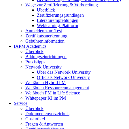
Wege zur Zertifizierung & Vorbereitung
Überblick
Zertifizierungsgrundlagen
Literaturempfehlungen
Weblearning-Plattform
Anmelden zum Test
Zertifikatsanerkennung
Gebühreninformation
IAPM Academics
Überblick
Bildungseinrichtungen
Praxistipps
Network University
Über das Network University
Officials Network University
Weißbuch Hybrid PM
Weißbuch Ressourcenmanagement
Weißbuch PM in Life Science
Whitepaper KI im PM
Service
Überblick
Dokumentenverzeichnis
Gastartikel
Fragen & Antworten