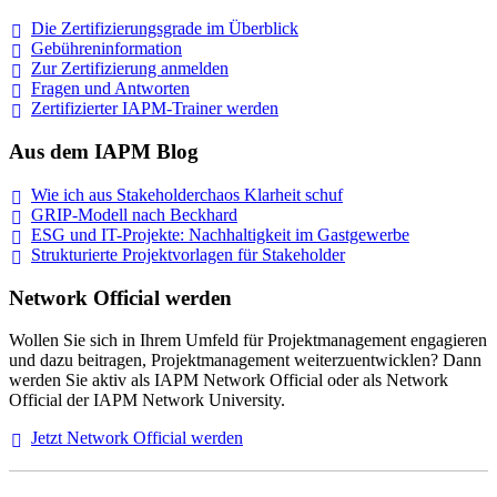
Die Zertifizierungsgrade im
Überblick
Gebühreninformation
Zur Zertifizierung
anmelden
Fragen und
Antworten
Zertifizierter IAPM-Trainer
werden
Aus dem IAPM Blog
Wie ich aus Stakeholderchaos Klarheit
schuf
GRIP-Modell nach
Beckhard
ESG und IT-Projekte: Nachhaltigkeit im
Gastgewerbe
Strukturierte Projektvorlagen für Stakeholder
Network Official werden
Wollen Sie sich in Ihrem Umfeld für Projektmanagement engagieren
und dazu beitragen, Projektmanagement weiterzuentwicklen? Dann
werden Sie aktiv als IAPM Network Official oder als Network
Official der IAPM Network University.
Jetzt Network Official
werden