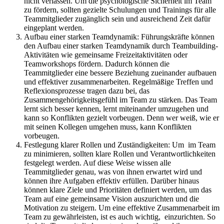
nicht verlassen. Um die psychologische Sicherheit im Team
zu fördern, sollten gezielte Schulungen und Trainings für alle
Teammitglieder zugänglich sein und ausreichend Zeit dafür
eingeplant werden.
Aufbau einer starken Teamdynamik: Führungskräfte können
den Aufbau einer starken Teamdynamik durch Teambuilding-
Aktivitäten wie gemeinsame Freizeitaktivitäten oder
Teamworkshops fördern. Dadurch können die
Teammitglieder eine bessere Beziehung zueinander aufbauen
und effektiver zusammenarbeiten. Regelmäßige Treffen und
Reflexionsprozesse tragen dazu bei, das
Zusammengehörigkeitsgefühl im Team zu stärken. Das Team
lernt sich besser kennen, lernt miteinander umzugehen und
kann so Konflikten gezielt vorbeugen. Denn wer weiß, wie er
mit seinen Kollegen umgehen muss, kann Konflikten
vorbeugen.
Festlegung klarer Rollen und Zuständigkeiten: Um im Team
zu minimieren, sollten klare Rollen und Verantwortlichkeiten
festgelegt werden. Auf diese Weise wissen alle
Teammitglieder genau, was von ihnen erwartet wird und
können ihre Aufgaben effektiv erfüllen. Darüber hinaus
können klare Ziele und Prioritäten definiert werden, um das
Team auf eine gemeinsame Vision auszurichten und die
Motivation zu steigern. Um eine effektive Zusammenarbeit im
Team zu gewährleisten, ist es auch wichtig, einzurichten. So