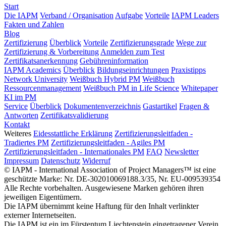
Start
Die IAPM
Verband / Organisation
Aufgabe
Vorteile
IAPM Leaders
Fakten und Zahlen
Blog
Zertifizierung
Überblick
Vorteile
Zertifizierungsgrade
Wege zur
Zertifizierung & Vorbereitung
Anmelden zum Test
Zertifikatsanerkennung
Gebühreninformation
IAPM Academics
Überblick
Bildungseinrichtungen
Praxistipps
Network University
Weißbuch Hybrid PM
Weißbuch
Ressourcenmanagement
Weißbuch PM in Life Science
Whitepaper
KI im PM
Service
Überblick
Dokumentenverzeichnis
Gastartikel
Fragen &
Antworten
Zertifikatsvalidierung
Kontakt
Weiteres
Eidesstattliche Erklärung
Zertifizierungsleitfaden -
Tradiertes PM
Zertifizierungsleitfaden - Agiles PM
Zertifizierungsleitfaden - Internationales PM
FAQ
Newsletter
Impressum
Datenschutz
Widerruf
© IAPM - International Association of Project Managers™ ist eine
geschützte Marke: Nr. DE-302010069188.3/35, Nr. EU-009539354
Alle Rechte vorbehalten. Ausgewiesene Marken gehören ihren
jeweiligen Eigentümern.
Die IAPM übernimmt keine Haftung für den Inhalt verlinkter
externer Internetseiten.
Die IAPM ist ein im Fürstentum Liechtenstein eingetragener Verein