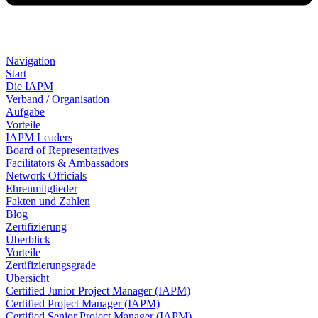
Navigation
Start
Die IAPM
Verband / Organisation
Aufgabe
Vorteile
IAPM Leaders
Board of Representatives
Facilitators & Ambassadors
Network Officials
Ehrenmitglieder
Fakten und Zahlen
Blog
Zertifizierung
Überblick
Vorteile
Zertifizierungsgrade
Übersicht
Certified Junior Project Manager (IAPM)
Certified Project Manager (IAPM)
Certified Senior Project Manager (IAPM)