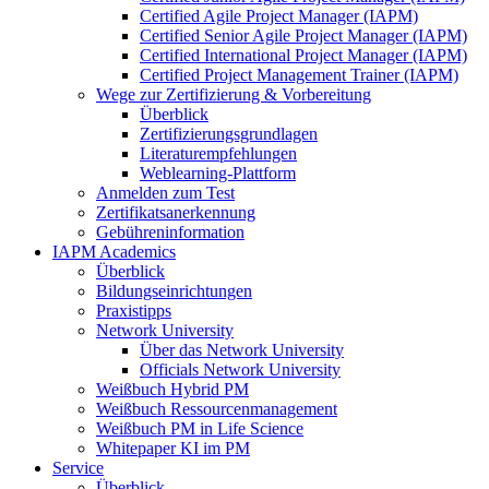
Certified Agile Project Manager (IAPM)
Certified Senior Agile Project Manager (IAPM)
Certified International Project Manager (IAPM)
Certified Project Management Trainer (IAPM)
Wege zur Zertifizierung & Vorbereitung
Überblick
Zertifizierungsgrundlagen
Literaturempfehlungen
Weblearning-Plattform
Anmelden zum Test
Zertifikatsanerkennung
Gebühreninformation
IAPM Academics
Überblick
Bildungseinrichtungen
Praxistipps
Network University
Über das Network University
Officials Network University
Weißbuch Hybrid PM
Weißbuch Ressourcenmanagement
Weißbuch PM in Life Science
Whitepaper KI im PM
Service
Überblick