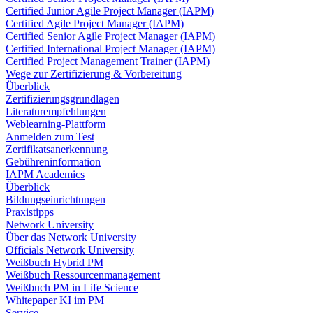
Certified Junior Agile Project Manager (IAPM)
Certified Agile Project Manager (IAPM)
Certified Senior Agile Project Manager (IAPM)
Certified International Project Manager (IAPM)
Certified Project Management Trainer (IAPM)
Wege zur Zertifizierung & Vorbereitung
Überblick
Zertifizierungsgrundlagen
Literaturempfehlungen
Weblearning-Plattform
Anmelden zum Test
Zertifikatsanerkennung
Gebühreninformation
IAPM Academics
Überblick
Bildungseinrichtungen
Praxistipps
Network University
Über das Network University
Officials Network University
Weißbuch Hybrid PM
Weißbuch Ressourcenmanagement
Weißbuch PM in Life Science
Whitepaper KI im PM
Service