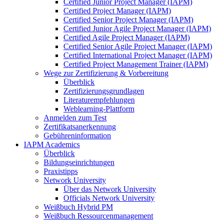
Certified Junior Project Manager (IAPM)
Certified Project Manager (IAPM)
Certified Senior Project Manager (IAPM)
Certified Junior Agile Project Manager (IAPM)
Certified Agile Project Manager (IAPM)
Certified Senior Agile Project Manager (IAPM)
Certified International Project Manager (IAPM)
Certified Project Management Trainer (IAPM)
Wege zur Zertifizierung & Vorbereitung
Überblick
Zertifizierungsgrundlagen
Literaturempfehlungen
Weblearning-Plattform
Anmelden zum Test
Zertifikatsanerkennung
Gebühreninformation
IAPM Academics
Überblick
Bildungseinrichtungen
Praxistipps
Network University
Über das Network University
Officials Network University
Weißbuch Hybrid PM
Weißbuch Ressourcenmanagement