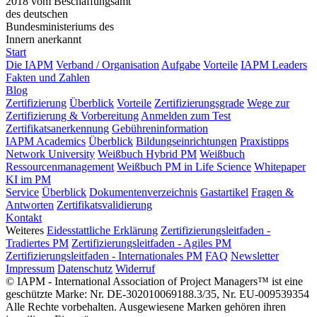
2018 vom Beschaffungsamt
des deutschen
Bundesministeriums des
Innern anerkannt
Start
Die IAPM
Verband / Organisation
Aufgabe
Vorteile
IAPM Leaders
Fakten und Zahlen
Blog
Zertifizierung
Überblick
Vorteile
Zertifizierungsgrade
Wege zur
Zertifizierung & Vorbereitung
Anmelden zum Test
Zertifikatsanerkennung
Gebühreninformation
IAPM Academics
Überblick
Bildungseinrichtungen
Praxistipps
Network University
Weißbuch Hybrid PM
Weißbuch
Ressourcenmanagement
Weißbuch PM in Life Science
Whitepaper
KI im PM
Service
Überblick
Dokumentenverzeichnis
Gastartikel
Fragen &
Antworten
Zertifikatsvalidierung
Kontakt
Weiteres
Eidesstattliche Erklärung
Zertifizierungsleitfaden -
Tradiertes PM
Zertifizierungsleitfaden - Agiles PM
Zertifizierungsleitfaden - Internationales PM
FAQ
Newsletter
Impressum
Datenschutz
Widerruf
© IAPM - International Association of Project Managers™ ist eine
geschützte Marke: Nr. DE-302010069188.3/35, Nr. EU-009539354
Alle Rechte vorbehalten. Ausgewiesene Marken gehören ihren