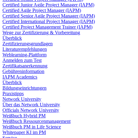
Certified Junior Agile Project Manager (IAPM)
Certified Agile Project Manager (IAPM)
Certified Senior Agile Project Manager (IAPM)
Certified International Project Manager (IAPM)
Certified Project Management Trainer (IAPM)
Wege zur Zertifizierung & Vorbereitung
Überblick
Zertifizierungsgrundlagen
Literaturempfehlungen
Weblearning-Plattform
Anmelden zum Test
Zertifikatsanerkennung
Gebühreninformation
IAPM Academics
Überblick
Bildungseinrichtungen
Praxistipps
Network University
Über das Network University
Officials Network University
Weißbuch Hybrid PM
Weißbuch Ressourcenmanagement
Weißbuch PM in Life Science
Whitepaper KI im PM
Service