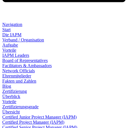
Navigation
Start
Die IAPM
Verband / Organisation
Aufgabe
Vorteile
IAPM Leaders
Board of Representatives
Facilitators & Ambassadors
Network Officials
Ehrenmitglieder
Fakten und Zahlen
Blog
Zertifizierung
Überblick
Vorteile
Zertifizierungsgrade
Übersicht
Certified Junior Project Manager (IAPM)
Certified Project Manager (IAPM)
Certified Senior Project Manager (IAPM)