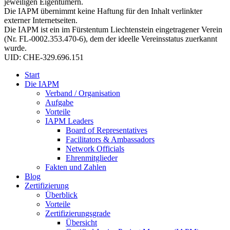
jeweiligen Eigentümern.
Die IAPM übernimmt keine Haftung für den Inhalt verlinkter
externer Internetseiten.
Die IAPM ist ein im Fürstentum Liechtenstein eingetragener Verein
(Nr. FL-0002.353.470-6), dem der ideelle Vereinsstatus zuerkannt
wurde.
UID: CHE-329.696.151
Start
Die IAPM
Verband / Organisation
Aufgabe
Vorteile
IAPM Leaders
Board of Representatives
Facilitators & Ambassadors
Network Officials
Ehrenmitglieder
Fakten und Zahlen
Blog
Zertifizierung
Überblick
Vorteile
Zertifizierungsgrade
Übersicht