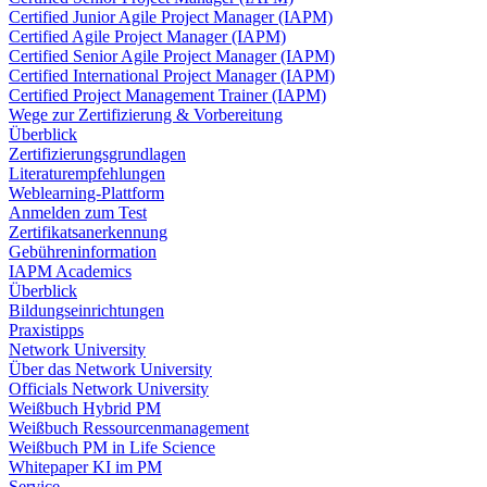
Certified Junior Agile Project Manager (IAPM)
Certified Agile Project Manager (IAPM)
Certified Senior Agile Project Manager (IAPM)
Certified International Project Manager (IAPM)
Certified Project Management Trainer (IAPM)
Wege zur Zertifizierung & Vorbereitung
Überblick
Zertifizierungsgrundlagen
Literaturempfehlungen
Weblearning-Plattform
Anmelden zum Test
Zertifikatsanerkennung
Gebühreninformation
IAPM Academics
Überblick
Bildungseinrichtungen
Praxistipps
Network University
Über das Network University
Officials Network University
Weißbuch Hybrid PM
Weißbuch Ressourcenmanagement
Weißbuch PM in Life Science
Whitepaper KI im PM
Service