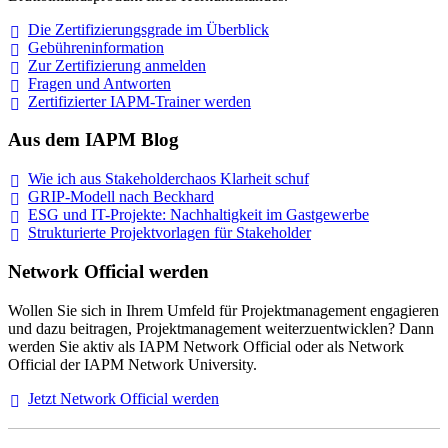
Die Zertifizierungsgrade im
Überblick
Gebühreninformation
Zur Zertifizierung
anmelden
Fragen und
Antworten
Zertifizierter IAPM-Trainer
werden
Aus dem IAPM Blog
Wie ich aus Stakeholderchaos Klarheit
schuf
GRIP-Modell nach
Beckhard
ESG und IT-Projekte: Nachhaltigkeit im
Gastgewerbe
Strukturierte Projektvorlagen für Stakeholder
Network Official werden
Wollen Sie sich in Ihrem Umfeld für Projektmanagement engagieren
und dazu beitragen, Projektmanagement weiterzuentwicklen? Dann
werden Sie aktiv als IAPM Network Official oder als Network
Official der IAPM Network University.
Jetzt Network Official
werden