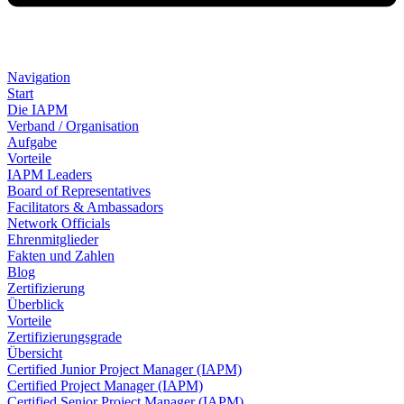
Navigation
Start
Die IAPM
Verband / Organisation
Aufgabe
Vorteile
IAPM Leaders
Board of Representatives
Facilitators & Ambassadors
Network Officials
Ehrenmitglieder
Fakten und Zahlen
Blog
Zertifizierung
Überblick
Vorteile
Zertifizierungsgrade
Übersicht
Certified Junior Project Manager (IAPM)
Certified Project Manager (IAPM)
Certified Senior Project Manager (IAPM)