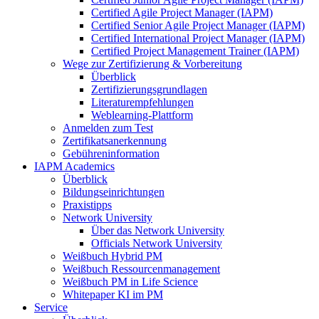
Certified Agile Project Manager (IAPM)
Certified Senior Agile Project Manager (IAPM)
Certified International Project Manager (IAPM)
Certified Project Management Trainer (IAPM)
Wege zur Zertifizierung & Vorbereitung
Überblick
Zertifizierungsgrundlagen
Literaturempfehlungen
Weblearning-Plattform
Anmelden zum Test
Zertifikatsanerkennung
Gebühreninformation
IAPM Academics
Überblick
Bildungseinrichtungen
Praxistipps
Network University
Über das Network University
Officials Network University
Weißbuch Hybrid PM
Weißbuch Ressourcenmanagement
Weißbuch PM in Life Science
Whitepaper KI im PM
Service