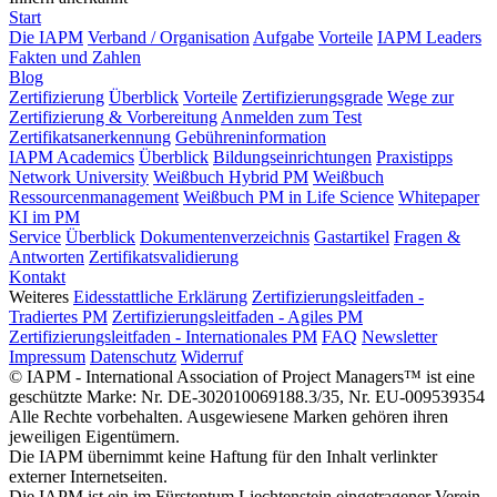
Start
Die IAPM
Verband / Organisation
Aufgabe
Vorteile
IAPM Leaders
Fakten und Zahlen
Blog
Zertifizierung
Überblick
Vorteile
Zertifizierungsgrade
Wege zur
Zertifizierung & Vorbereitung
Anmelden zum Test
Zertifikatsanerkennung
Gebühreninformation
IAPM Academics
Überblick
Bildungseinrichtungen
Praxistipps
Network University
Weißbuch Hybrid PM
Weißbuch
Ressourcenmanagement
Weißbuch PM in Life Science
Whitepaper
KI im PM
Service
Überblick
Dokumentenverzeichnis
Gastartikel
Fragen &
Antworten
Zertifikatsvalidierung
Kontakt
Weiteres
Eidesstattliche Erklärung
Zertifizierungsleitfaden -
Tradiertes PM
Zertifizierungsleitfaden - Agiles PM
Zertifizierungsleitfaden - Internationales PM
FAQ
Newsletter
Impressum
Datenschutz
Widerruf
© IAPM - International Association of Project Managers™ ist eine
geschützte Marke: Nr. DE-302010069188.3/35, Nr. EU-009539354
Alle Rechte vorbehalten. Ausgewiesene Marken gehören ihren
jeweiligen Eigentümern.
Die IAPM übernimmt keine Haftung für den Inhalt verlinkter
externer Internetseiten.
Die IAPM ist ein im Fürstentum Liechtenstein eingetragener Verein