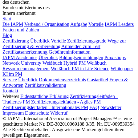
des deutschen
Bundesministeriums des
Innern anerkannt
Start
Die IAPM
Verband / Organisation
Aufgabe
Vorteile
IAPM Leaders
Fakten und Zahlen
Blog
Zertifizierung
Überblick
Vorteile
Zertifizierungsgrade
Wege zur
Zertifizierung & Vorbereitung
Anmelden zum Test
Zertifikatsanerkennung
Gebühreninformation
IAPM Academics
Überblick
Bildungseinrichtungen
Praxistipps
Network University
Weißbuch Hybrid PM
Weißbuch
Ressourcenmanagement
Weißbuch PM in Life Science
Whitepaper
KI im PM
Service
Überblick
Dokumentenverzeichnis
Gastartikel
Fragen &
Antworten
Zertifikatsvalidierung
Kontakt
Weiteres
Eidesstattliche Erklärung
Zertifizierungsleitfaden -
Tradiertes PM
Zertifizierungsleitfaden - Agiles PM
Zertifizierungsleitfaden - Internationales PM
FAQ
Newsletter
Impressum
Datenschutz
Widerruf
© IAPM - International Association of Project Managers™ ist eine
geschützte Marke: Nr. DE-302010069188.3/35, Nr. EU-009539354
Alle Rechte vorbehalten. Ausgewiesene Marken gehören ihren
jeweiligen Eigentümern.