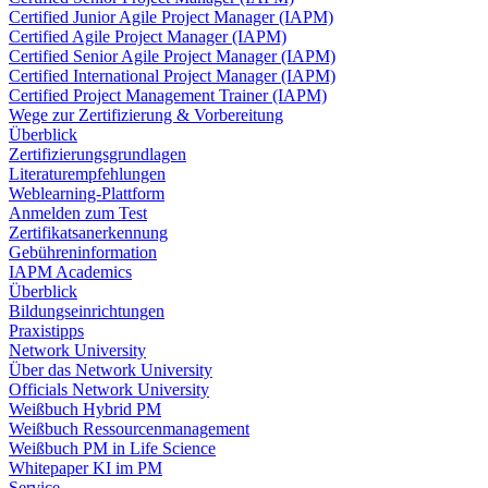
Certified Junior Agile Project Manager (IAPM)
Certified Agile Project Manager (IAPM)
Certified Senior Agile Project Manager (IAPM)
Certified International Project Manager (IAPM)
Certified Project Management Trainer (IAPM)
Wege zur Zertifizierung & Vorbereitung
Überblick
Zertifizierungsgrundlagen
Literaturempfehlungen
Weblearning-Plattform
Anmelden zum Test
Zertifikatsanerkennung
Gebühreninformation
IAPM Academics
Überblick
Bildungseinrichtungen
Praxistipps
Network University
Über das Network University
Officials Network University
Weißbuch Hybrid PM
Weißbuch Ressourcenmanagement
Weißbuch PM in Life Science
Whitepaper KI im PM
Service