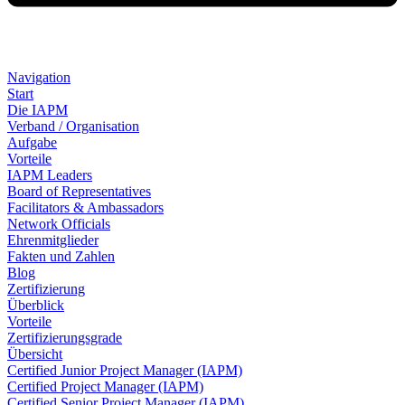
Navigation
Start
Die IAPM
Verband / Organisation
Aufgabe
Vorteile
IAPM Leaders
Board of Representatives
Facilitators & Ambassadors
Network Officials
Ehrenmitglieder
Fakten und Zahlen
Blog
Zertifizierung
Überblick
Vorteile
Zertifizierungsgrade
Übersicht
Certified Junior Project Manager (IAPM)
Certified Project Manager (IAPM)
Certified Senior Project Manager (IAPM)