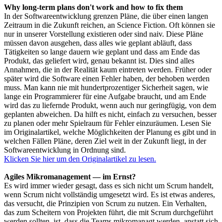
Why long-term plans don't work and how to fix them
In der Softwareentwicklung grenzen Pläne, die über einen langen
Zeitraum in die Zukunft reichen, an Science Fiction. Oft können sie
nur in unserer Vorstellung existieren oder sind naiv. Diese Pläne
müssen davon ausgehen, dass alles wie geplant abläuft, dass
Tätigkeiten so lange dauern wie geplant und dass am Ende das
Produkt, das geliefert wird, genau bekannt ist. Dies sind alles
Annahmen, die in der Realität kaum eintreten werden. Früher oder
später wird die Software einen Fehler haben, der behoben werden
muss. Man kann nie mit hundertprozentiger Sicherheit sagen, wie
lange ein Programmierer für eine Aufgabe braucht, und am Ende
wird das zu liefernde Produkt, wenn auch nur geringfügig, von dem
geplanten abweichen. Da hilft es nicht, einfach zu versuchen, besser
zu planen oder mehr Spielraum für Fehler einzuräumen. Lesen Sie
im Originalartikel, welche Möglichkeiten der Planung es gibt und in
welchen Fällen Pläne, deren Ziel weit in der Zukunft liegt, in der
Softwareentwicklung in Ordnung sind.
Klicken Sie hier um den Originalartikel zu lesen.
Agiles Mikromanagement — im Ernst?
Es wird immer wieder gesagt, dass es sich nicht um Scrum handelt,
wenn Scrum nicht vollständig umgesetzt wird. Es ist etwas anderes,
das versucht, die Prinzipien von Scrum zu nutzen. Ein Verhalten,
das zum Scheitern von Projekten führt, die mit Scrum durchgeführt
werden sollten, ist, dass die Teams mikromanagt werden, anstatt sich