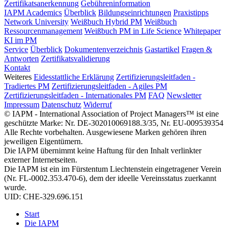
Zertifikatsanerkennung
Gebühreninformation
IAPM Academics
Überblick
Bildungseinrichtungen
Praxistipps
Network University
Weißbuch Hybrid PM
Weißbuch
Ressourcenmanagement
Weißbuch PM in Life Science
Whitepaper
KI im PM
Service
Überblick
Dokumentenverzeichnis
Gastartikel
Fragen &
Antworten
Zertifikatsvalidierung
Kontakt
Weiteres
Eidesstattliche Erklärung
Zertifizierungsleitfaden -
Tradiertes PM
Zertifizierungsleitfaden - Agiles PM
Zertifizierungsleitfaden - Internationales PM
FAQ
Newsletter
Impressum
Datenschutz
Widerruf
© IAPM - International Association of Project Managers™ ist eine
geschützte Marke: Nr. DE-302010069188.3/35, Nr. EU-009539354
Alle Rechte vorbehalten. Ausgewiesene Marken gehören ihren
jeweiligen Eigentümern.
Die IAPM übernimmt keine Haftung für den Inhalt verlinkter
externer Internetseiten.
Die IAPM ist ein im Fürstentum Liechtenstein eingetragener Verein
(Nr. FL-0002.353.470-6), dem der ideelle Vereinsstatus zuerkannt
wurde.
UID: CHE-329.696.151
Start
Die IAPM