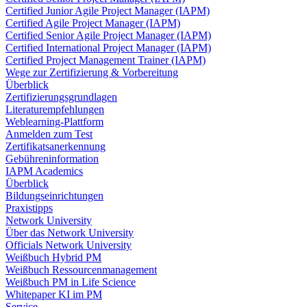
Certified Junior Agile Project Manager (IAPM)
Certified Agile Project Manager (IAPM)
Certified Senior Agile Project Manager (IAPM)
Certified International Project Manager (IAPM)
Certified Project Management Trainer (IAPM)
Wege zur Zertifizierung & Vorbereitung
Überblick
Zertifizierungsgrundlagen
Literaturempfehlungen
Weblearning-Plattform
Anmelden zum Test
Zertifikatsanerkennung
Gebühreninformation
IAPM Academics
Überblick
Bildungseinrichtungen
Praxistipps
Network University
Über das Network University
Officials Network University
Weißbuch Hybrid PM
Weißbuch Ressourcenmanagement
Weißbuch PM in Life Science
Whitepaper KI im PM
Service