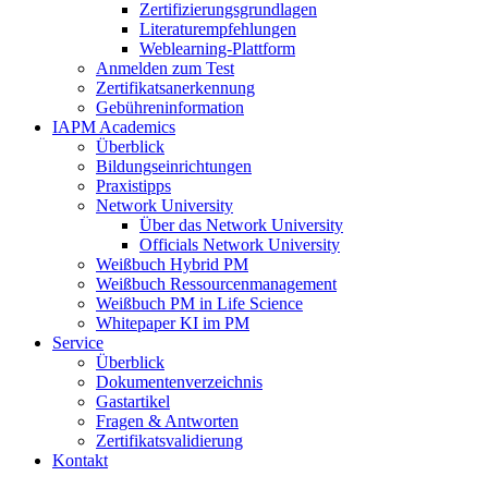
Zertifizierungsgrundlagen
Literaturempfehlungen
Weblearning-Plattform
Anmelden zum Test
Zertifikatsanerkennung
Gebühreninformation
IAPM Academics
Überblick
Bildungseinrichtungen
Praxistipps
Network University
Über das Network University
Officials Network University
Weißbuch Hybrid PM
Weißbuch Ressourcenmanagement
Weißbuch PM in Life Science
Whitepaper KI im PM
Service
Überblick
Dokumentenverzeichnis
Gastartikel
Fragen & Antworten
Zertifikatsvalidierung
Kontakt